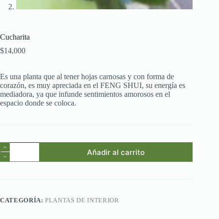
Cucharita
$
14,000
Es una planta que al tener hojas carnosas y con forma de
corazón, es muy apreciada en el FENG SHUI, su energía es
mediadora, ya que infunde sentimientos amorosos en el
espacio donde se coloca.
Cucharita
Añadir al carrito
cantidad
CATEGORÍA:
PLANTAS DE INTERIOR