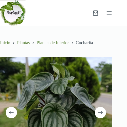
Saltar
al
contenido
Carro
de
compra
Inicio
Plantas
Plantas de Interior
Cucharita