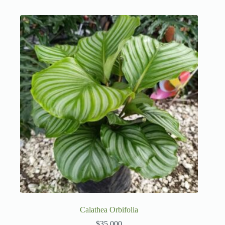
Calathea Orbifolia
$
35,000